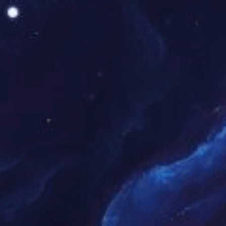
🏅 顶级联赛
全球主流联赛一览
英超 · 西甲 · 德甲 · 意甲 · 法甲 · 中超 · 日职 · 韩K · 美职联
🇮🇹 意甲
🇫🇷 法甲
🇳🇱 荷甲
🇵🇹 葡超
🇺🇸 美职联
🌍 欧冠
🌍 欧联
📰 热点资讯