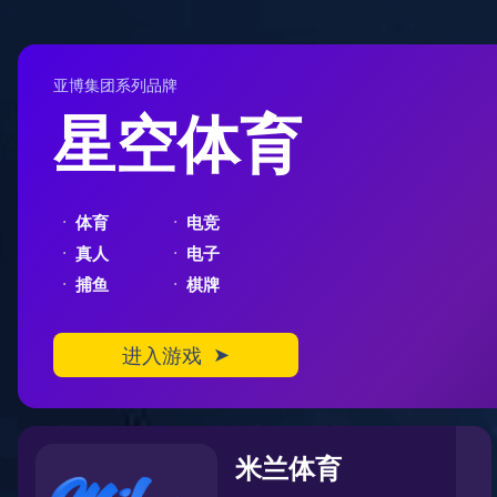
MK
SPORTS
🏆 2026世界杯推荐平台
一站式体育
赛
台
聚合全球热门体育赛事，实时比分、直播导
数据、深度分析，打造专业高效的体育内容