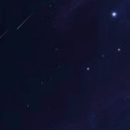
🏴󠁧󠁢󠁥󠁮󠁧󠁿 英超
🇪🇸 西甲
🇩🇪 德甲