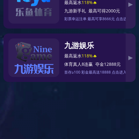
⚡ 全品类覆盖
热门体育项目
球、篮球、电竞、世界杯、欧洲杯、NBA、五大联赛……一站式
🎮
🏆