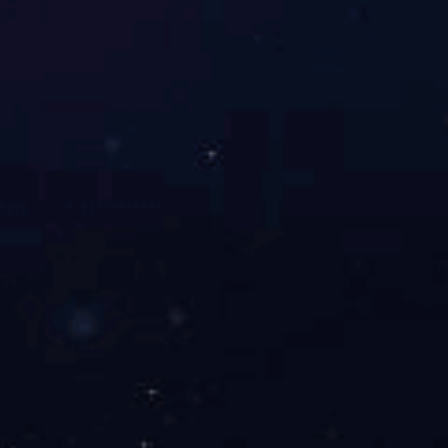
注册登录 →
下载APP
支持网页版 / 手机版全站APP下载
快速链接
服务支持
首页
注册登录
体育项目
APP下载