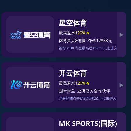
首页
体育项目
世界杯
联赛
资讯
立即体验
LIVE
67'
2 : 1
进行中
84'
3 : 0
进行中
52'
1 : 1
进行中