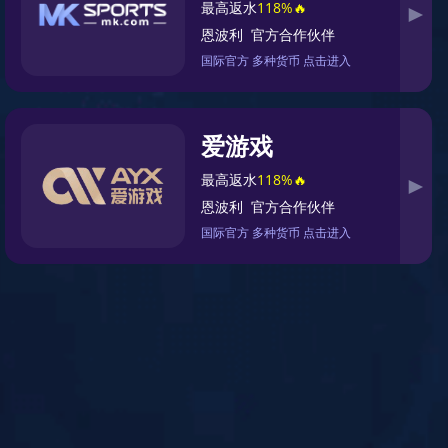
数据实时更新 · 覆盖五大联赛
追踪
🌍
🇪🇸